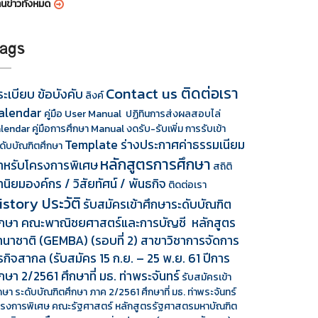
านข่าวทั้งหมด
ags
Contact us ติดต่อเรา
ระเบียบ ข้อบังคับ
ลิงค์
alendar
คู่มือ User Manual
ปฏิทินการส่งผลสอบไล่
lendar
คู่มือการศึกษา Manual
งดรับ-รับเพิ่ม
การรับเข้า
Template ร่างประกาศค่าธรรมเนียม
ดับบัณฑิตศึกษา
หลักสูตรการศึกษา
ำหรับโครงการพิเศษ
สถิติ
านิยมองค์กร / วิสัยทัศน์ / พันธกิจ
ติดต่อเรา
istory ประวัติ
รับสมัครเข้าศึกษาระดับบัณฑิต
ึกษา คณะพาณิชยศาสตร์และการบัญชี หลักสูตร
านาชาติ (GEMBA) (รอบที่ 2) สาขาวิชาการจัดการ
ุรกิจสากล (รับสมัคร 15 ก.ย. – 25 พ.ย. 61 ปีการ
ึกษา 2/2561 ศึกษาที่ มธ. ท่าพระจันทร์
รับสมัครเข้า
กษา ระดับบัณฑิตศึกษา ภาค 2/2561 ศึกษาที่ มธ. ท่าพระจันทร์
รงการพิเศษ คณะรัฐศาสตร์ หลักสูตรรัฐศาสตรมหาบัณฑิต