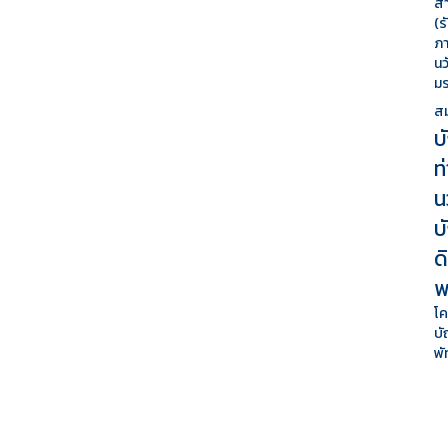
สา
(ร
ภา
นว
ม
สม
บ
ท
น
บ
ด
พ
โค
บั
พั