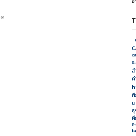
อ่
561
T
C
ca
ระ
ส
ค่
h
ศ
น
ธ
ศ
ศึ
โค